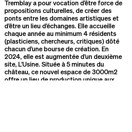
Tremblay a pour vocation d’être force de
propositions culturelles, de créer des
ponts entre les domaines artistiques et
d’être un lieu d’échanges. Elle accueille
chaque année au minimum 4 résidents
(plasticiens, chercheurs, critiques) dôté
chacun d’une bourse de création. En
2024, elle est augmentée d’un deuxième
site, L’Usine. Située à 5 minutes du
château, ce nouvel espace de 3000m2
RN13BIS
offre un lieu de production unique aux
artistes.
ART CONTEMPORAIN
EN NORMANDIE
Lieu de résidence