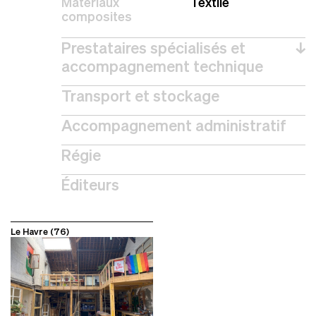
Matériaux
Textile
composites
Prestataires spécialisés et
↓
accompagnement technique
Transport et stockage
Accompagnement administratif
Régie
Éditeurs
Le Havre (76)