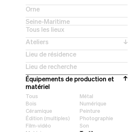
Orne
Seine-Maritime
Tous les lieux
Ateliers
↓
Lieu de résidence
Lieu de recherche
Équipements de production et
↓
matériel
Tous
Métal
Bois
Numérique
Céramique
Peinture
Édition (multiples)
Photographie
Film-vidéo
Son